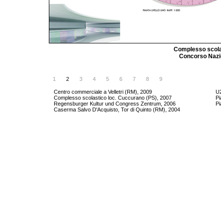
Complesso scolas
Concorso Nazio
1
2
3
4
5
6
7
8
9
Centro commerciale a Velletri (RM), 2009
U2
Complesso scolastico loc. Cuccurano (PS), 2007
Pi
Regensburger Kultur und Congress Zentrum, 2006
Pi
Caserma Salvo D'Acquisto, Tor di Quinto (RM), 2004