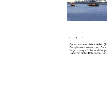
03
ompetition
1
2
3
Centro commerciale a Velletri (
Complesso scolastico loc. Cucc
Regensburger Kultur und Congr
Caserma Salvo D'Acquisto, Tor 