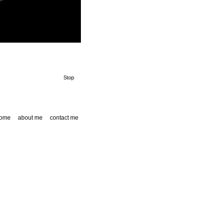
Stop
ome
about me
contact me